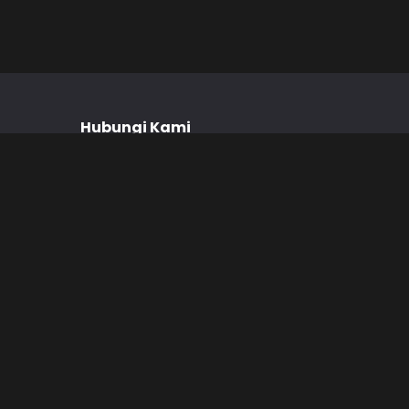
Hubungi Kami
rik. Temukan
dan
Pembayaran
ai menikmati
Transfer Bank
QRIS
am tema
h besar.
Virtual Account
E Wallet
Pulsa
nghibur.
roulette,